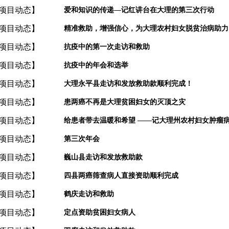
项目动态
】
爱和知识的传递—记红讲台在大理的第三次行动
项目动态
】
精准救助，增强信心，为大理农村妇女脱贫治病助力
项目动态
】
抗疫中的第一次走访和救助
项目动态
】
抗疫中的年会和选举
项目动态
】
大理永平县走访和发放救助款顺利完成！
项目动态
】
患两癌不再是大理贫困妇女的灭顶之灾
项目动态
】
给患者带去温暖和希望 ——记大理州农村妇女肿瘤
项目动态
】
第三次年会
项目动态
】
巍山县走访和发放救助款
项目动态
】
四县两癌筛查病人直接资助顺利完成
项目动态
】
鹤庆走访和救助
项目动态
】
定点资助贫困妇女病人