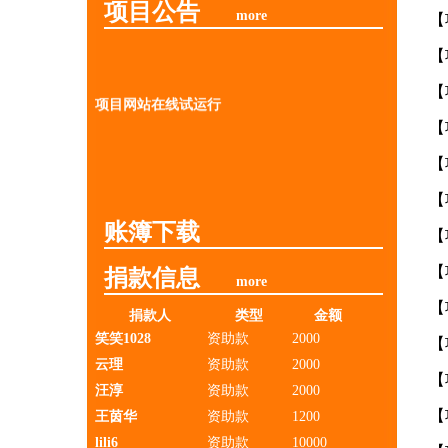
项目公告
more
【
【
【
项目网站在线试运行
【
【
【
账簿下载
【
【
捐款信息
more
【
捐款人
类型
金额
笑笑1028
资助款
2000
【
云理
资助款
2000
【
汪淳
资助款
2000
【
王茵华
资助款
1200
lili6
资助款
10000