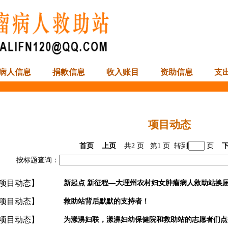
病人信息
捐款信息
收入账目
资助信息
支
项目动态
首页
上页
共
2
页 第
1
页 转到
页
按标题查询：
项目动态
】
新起点 新征程—大理州农村妇女肿瘤病人救助站换
项目动态
】
救助站背后默默的支持者！
项目动态
】
为漾濞妇联，漾濞妇幼保健院和救助站的志愿者们点