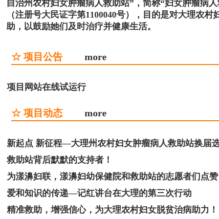
自治州农村妇女肿瘤病人救助站”，简称“妇女肿瘤病
（注册号大民证字第1100040号），目的是对大理
助，以鼓励她们及时治疗并健康生活。
☆ 项目公告
more
项目网站在线试运行
☆ 项目动态
more
新起点 新征程—大理州农村妇女肿瘤病人救助站换届
救助站背后默默的支持者！
为漾濞妇联，漾濞妇幼保健院和救助站的志愿者们点赞
爱和知识的传递—记红讲台在大理的第三次行动
精准救助，增强信心，为大理农村妇女脱贫治病助力！