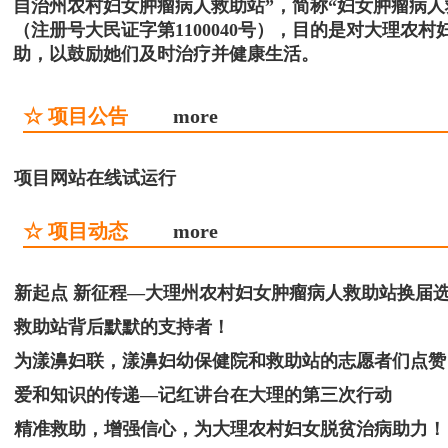
自治州农村妇女肿瘤病人救助站”，简称“妇女肿瘤病
（注册号大民证字第1100040号），目的是对大理
助，以鼓励她们及时治疗并健康生活。
☆ 项目公告
more
项目网站在线试运行
☆ 项目动态
more
新起点 新征程—大理州农村妇女肿瘤病人救助站换届
救助站背后默默的支持者！
为漾濞妇联，漾濞妇幼保健院和救助站的志愿者们点赞
爱和知识的传递—记红讲台在大理的第三次行动
精准救助，增强信心，为大理农村妇女脱贫治病助力！