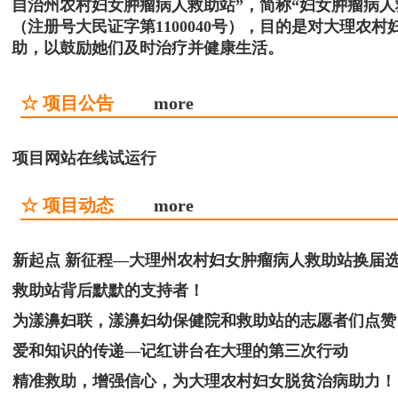
自治州农村妇女肿瘤病人救助站”，简称“妇女肿瘤病
（注册号大民证字第1100040号），目的是对大理
助，以鼓励她们及时治疗并健康生活。
☆ 项目公告
more
项目网站在线试运行
☆ 项目动态
more
新起点 新征程—大理州农村妇女肿瘤病人救助站换届
救助站背后默默的支持者！
为漾濞妇联，漾濞妇幼保健院和救助站的志愿者们点赞
爱和知识的传递—记红讲台在大理的第三次行动
精准救助，增强信心，为大理农村妇女脱贫治病助力！