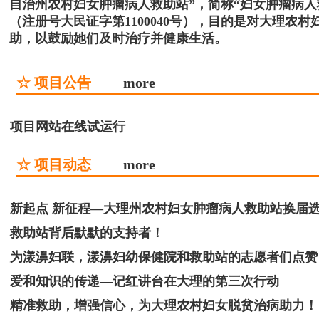
自治州农村妇女肿瘤病人救助站”，简称“妇女肿瘤病
（注册号大民证字第1100040号），目的是对大理
助，以鼓励她们及时治疗并健康生活。
☆ 项目公告
more
项目网站在线试运行
☆ 项目动态
more
新起点 新征程—大理州农村妇女肿瘤病人救助站换届
救助站背后默默的支持者！
为漾濞妇联，漾濞妇幼保健院和救助站的志愿者们点赞
爱和知识的传递—记红讲台在大理的第三次行动
精准救助，增强信心，为大理农村妇女脱贫治病助力！