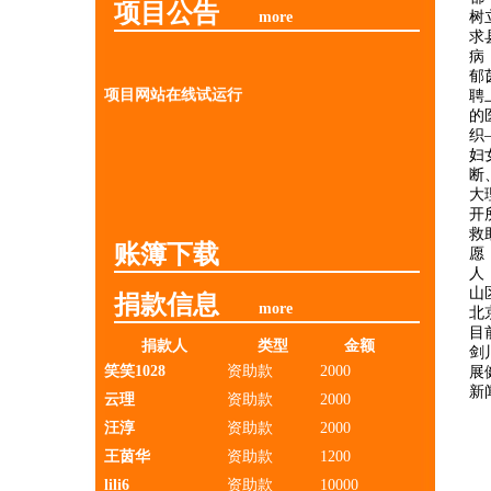
项目公告
more
树
求
病
郁
项目网站在线试运行
聘
的
织
妇
断
大
开
救
账簿下载
愿
人
山
捐款信息
more
北
目
捐款人
类型
金额
剑
笑笑1028
资助款
2000
展
新
云理
资助款
2000
汪淳
资助款
2000
王茵华
资助款
1200
lili6
资助款
10000