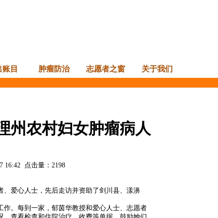
出账目
肿瘤防治
志愿者之窗
关于我们
理州农村妇女肿瘤病人
7 16:42
点击量：
2198
愿者、爱心人士，先后走访并资助了剑川县、漾濞
工作。每到一家，郁茵华教授和爱心人士、志愿者
况，查看检查和住院治疗、收费等单据，鼓励她们