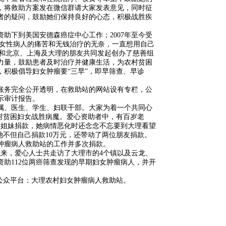
，将救助方案发在微信群请大家发表意见，同时征
者的疑问，鼓励她们保持良好的心态，积极战胜疾
资助下到美国安德森癌症中心工作；2007年至今受
多女性病人的痛苦和无钱治疗的无奈，一直想用自己
茵华和北京、上海及大理的朋友共同发起创办了慈善组
力量，鼓励患者及时治疗并健康生活，为农村贫困
积极倡导妇女肿瘤要“三早”，即早筛查、早诊
账务完全公开透明，在救助站的网站设有专栏，公
示审计报告。
属、医生、学生、妇联干部。大家为着一个共同心
村贫困妇女战胜病魔。爱心资助者中，有百岁老
的姐妹捐款，她病情恶化时还念念不忘要到大理看望
她不但自己捐款10万元，还带动了两位朋友捐款。
肿瘤病人救助站的工作并多次捐款。
以来，爱心人士共走访了大理市的4个镇以及云龙、
资助112位两癌筛查发现的早期妇女肿瘤病人，并开
；微信公众平台：大理农村妇女肿瘤病人救助站。