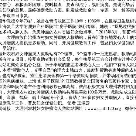
立信心，积极面对困难，按时检查、复查和治疗，战胜病魔。走访完毕后
县妇联的意见，最终确定救助方案。到发放救助金时，专家一对一解答患
，争取早日康复。
茵华教授今年73岁，她曾在青海牧区工作10年；1986年，在世界卫生组织
上海复旦大学附属妇产科医院“红房子医院”兼职专家。她说：“我见过很
医术和人脉关系，为患肿瘤的农村贫困妇女做点事。” 2015年3月，郁
——大理白族自治州农村妇女肿瘤病人救助站，旨在汇集各地爱心人士的
女肿瘤病人提供更多帮助。同时，开展健康教育工作，普及妇女保健知识，
、早治疗。
理州农村妇女肿瘤病人救助站有7个理事、3个监事和一批志愿者。救助站
所有收支项目，接受资助者和社会监督，每年接受第三方会计师审计并公
助站汇聚众多热心公益、乐于奉献的志愿者和爱心人士，他们中有病人家
，本着“帮助他人，光明自己”的理念出钱出力，鼓励和帮助身患肿瘤的农
，也有6岁孩童。癌症患者吴金桦第一个给救助站捐款，并带动因病结识
区的患病姐妹。上海“红房子医院”的汪清教授是全国著名的宫颈科专家，
京协和医院的老主任连利娟教授已90高龄，依然积极支持大理州农村妇女
前，大理州农村妇女肿瘤病人救助站共筹集善款100多万元。救助站成立
川、漾濞、鹤庆、巍山和南涧6个县，资助了160多位妇女肿瘤病人，直接
健康教育工作，普及妇女保健知识。 记者 王淑云
闻链接：大理州农村妇女肿瘤病人救助站网址：www.dalifn120.org