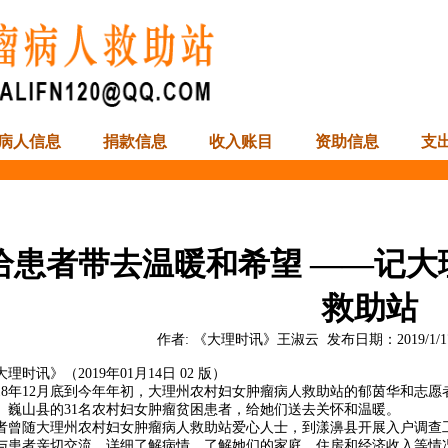
病人信息
捐款信息
收入账目
资助信息
支
给患者带去温暖和希望 ——记大
救助站
作者:
《大理时讯》王淑云
发布日期：
2019/1/1
大理时讯》（2019年01月14日 02 版）
018年12月底到今年年初，大理州农村妇女肿瘤病人救助站的郁茵华和志
、巍山县的31名农村妇女肿瘤贫困患者，给她们送去关怀和温暖。
者曾随大理州农村妇女肿瘤病人救助站爱心人士，到漾濞县开展入户调查
与患者亲切交流，详细了解病情，了解她们的家庭、住房和经济收入等情