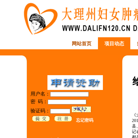
网站首页
项目动态
用户名：
密 码：
验证码：
《
忘记密码
2
县
记
都