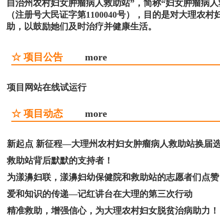
自治州农村妇女肿瘤病人救助站”，简称“妇女肿瘤病
（注册号大民证字第1100040号），目的是对大理
助，以鼓励她们及时治疗并健康生活。
☆ 项目公告
more
项目网站在线试运行
☆ 项目动态
more
新起点 新征程—大理州农村妇女肿瘤病人救助站换届
救助站背后默默的支持者！
为漾濞妇联，漾濞妇幼保健院和救助站的志愿者们点赞
爱和知识的传递—记红讲台在大理的第三次行动
精准救助，增强信心，为大理农村妇女脱贫治病助力！