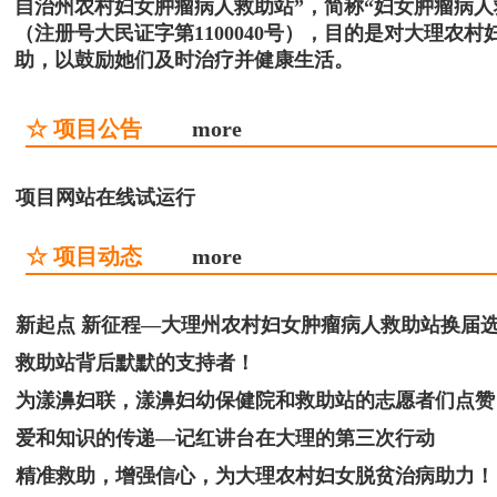
自治州农村妇女肿瘤病人救助站”，简称“妇女肿瘤病
（注册号大民证字第1100040号），目的是对大理
助，以鼓励她们及时治疗并健康生活。
☆ 项目公告
more
项目网站在线试运行
☆ 项目动态
more
新起点 新征程—大理州农村妇女肿瘤病人救助站换届
救助站背后默默的支持者！
为漾濞妇联，漾濞妇幼保健院和救助站的志愿者们点赞
爱和知识的传递—记红讲台在大理的第三次行动
精准救助，增强信心，为大理农村妇女脱贫治病助力！