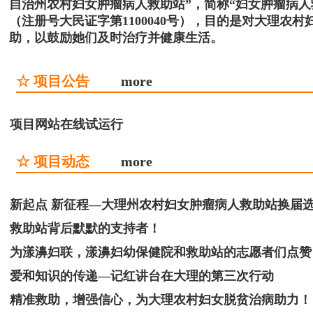
自治州农村妇女肿瘤病人救助站”，简称“妇女肿瘤病
（注册号大民证字第1100040号），目的是对大理
助，以鼓励她们及时治疗并健康生活。
☆ 项目公告
more
项目网站在线试运行
☆ 项目动态
more
新起点 新征程—大理州农村妇女肿瘤病人救助站换届
救助站背后默默的支持者！
为漾濞妇联，漾濞妇幼保健院和救助站的志愿者们点赞
爱和知识的传递—记红讲台在大理的第三次行动
精准救助，增强信心，为大理农村妇女脱贫治病助力！