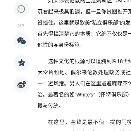
如果你去伦敦的圣詹姆斯区（St.J
筑看起来极其低调，但一旦你试图推开某
役挡住。这里就是欧美“私立俱乐部”的
分享
首先得搞清楚它的本质：它绝不仅仅是
他性的🔥身份标签。
这种文化的根源可以追溯到🌸18
大🌸片领地、偶尔来伦敦处理政务或社
一：避风港。男人们在这里逃避喋喋不
治。最著名的如“White's”（怀特俱
慢与传统。
在这里，金钱是最不值一提的门