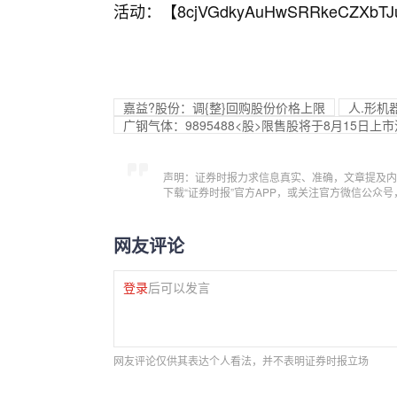
活动：【
8cjVGdkyAuHwSRRkeCZXbTJ
嘉益?股份：调{整}回购股份价格上限
人.形机
广钢气体：9895488<股>限售股将于8月15日上
声明：证券时报力求信息真实、准确，文章提及内
下载“证券时报”官方APP，或关注官方微信公众
网友评论
登录
后可以发言
网友评论仅供其表达个人看法，并不表明证券时报立场