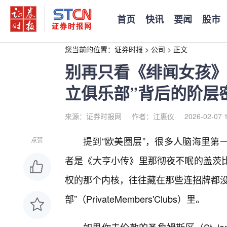
首页
快讯
要闻
股市
您当前的位置：
证券时报
>
公司
>
正文
别再只看《绯闻女孩》
立俱乐部”背后的阶层
来源：证券时报网
作者：江惠仪
2026-02-07 
提到“欧美圈层”，很多人脑海里第
点赞
者是《大亨小传》里那彻夜不眠的盖茨比
权的那个内核，往往藏在那些连招牌都没
部”（PrivateMembers'Clubs）里。