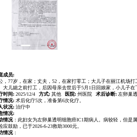
庭成员:
公，77岁，在家；丈夫，52，在家打零工；大儿子在丽江机场打工，3
。大儿媳之前打工，后因母亲去世后于5月1日回娘家，小儿子在
疗时间:
2025/12/4
方式:
其他
医院:
州医院
术后诊断:
左卵巢透
疗情况:
术后化疗5次，准备第6次化疗。
人状况:
治疗中
愈情况:
助情况
：
此妇女为左卵巢透明细胞癌IC1期病人。病较轻，但是
检应鼓励，已于2026-6-23救助3000元。
访情况
：