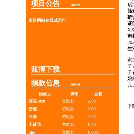
项目公告
后
more
筛
确
项目网站在线试运行
证
X
审
2
生
家
了
账簿下载
子
娘
捐款信息
more
元
捐款人
类型
金额
笑笑1028
资助款
2000
下
云理
资助款
2000
汪淳
资助款
2000
王茵华
资助款
1200
lili6
资助款
10000