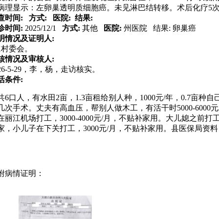
病理显示：左卵巢透明质细胞癌。未见淋巴结转移。术后化疗5次
查时间:
方式:
医院:
结果:
诊时间:
2025/12/1
方式:
其他
医院:
州医院
结果:
卵巢癌
明情况及证明人:
X村委会。
核情况及审核人:
026-5-29，李，杨，走访核实。
活条件:
共
6
口人，有水田
2
亩，
1.3
亩租给别人种，
1000
元
/
年，
0.7
亩种自
几次手术。丈夫有高血压，帮别人做木工，有活干时
5000-6000
元
在丽江机场打工，
3000-4000
元
/
月，不贴补家用。大儿媳之前打
家，小儿子在下关打工，
3000
元
/
月，不贴补家用。
县医保局资料
。
附病情证明：