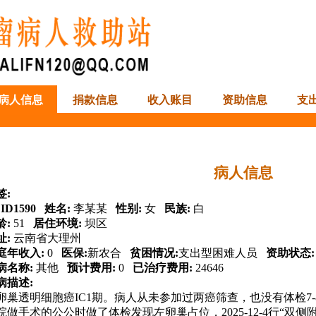
病人信息
捐款信息
收入账目
资助信息
支
病人信息
签:
:
ID1590
姓名:
李某某
性别:
女
民族:
白
龄:
51
居住环境:
坝区
址:
云南省大理州
庭年收入:
0
医保:
新农合
贫困情况:
支出型困难人员
资助状态
病名称:
其他
预计费用:
0
已治疗费用:
24646
病描述:
卵巢透明细胞癌IC1期。病人从未参加过两癌筛查，也没有体检7-8年
院做手术的公公时做了体检发现左卵巢占位，2025-12-4行“双