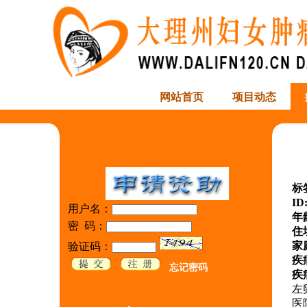
网站首页
项目动态
标
ID
用户名：
年
密 码：
住
家
验证码：
疾
忘记密码
疾
左
医