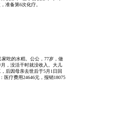
，准备第6次化疗。
己家吃的水稻。公公，
77
岁，做
/
月，没活干时就没收入。大儿
工，后因母亲去世后于
5
月
1
日回
：医疗费用
24646
元，报销
18075