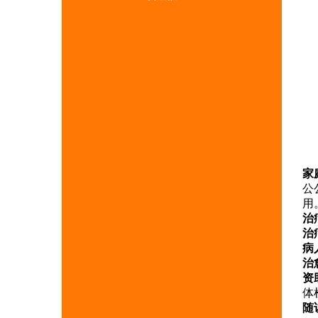
家
公
用
治
治
病
治
资
体
随