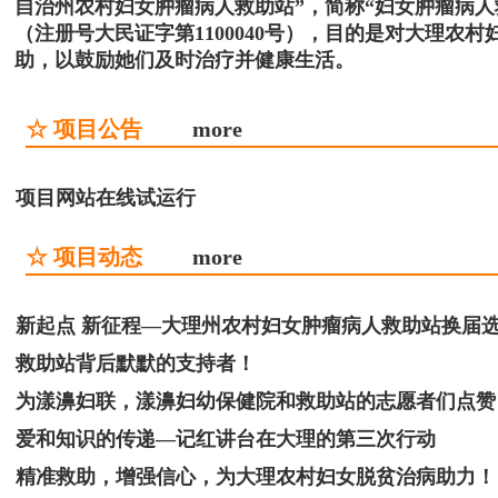
自治州农村妇女肿瘤病人救助站”，简称“妇女肿瘤病
（注册号大民证字第1100040号），目的是对大理
助，以鼓励她们及时治疗并健康生活。
☆ 项目公告
more
项目网站在线试运行
☆ 项目动态
more
新起点 新征程—大理州农村妇女肿瘤病人救助站换届
救助站背后默默的支持者！
为漾濞妇联，漾濞妇幼保健院和救助站的志愿者们点赞
爱和知识的传递—记红讲台在大理的第三次行动
精准救助，增强信心，为大理农村妇女脱贫治病助力！