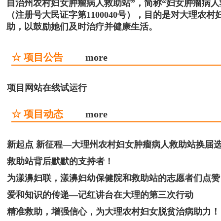
自治州农村妇女肿瘤病人救助站”，简称“妇女肿瘤病
（注册号大民证字第1100040号），目的是对大理
助，以鼓励她们及时治疗并健康生活。
☆ 项目公告
more
项目网站在线试运行
☆ 项目动态
more
新起点 新征程—大理州农村妇女肿瘤病人救助站换届
救助站背后默默的支持者！
为漾濞妇联，漾濞妇幼保健院和救助站的志愿者们点赞
爱和知识的传递—记红讲台在大理的第三次行动
精准救助，增强信心，为大理农村妇女脱贫治病助力！