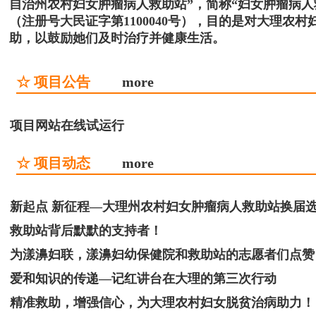
自治州农村妇女肿瘤病人救助站”，简称“妇女肿瘤病
（注册号大民证字第1100040号），目的是对大理
助，以鼓励她们及时治疗并健康生活。
☆ 项目公告
more
项目网站在线试运行
☆ 项目动态
more
新起点 新征程—大理州农村妇女肿瘤病人救助站换届
救助站背后默默的支持者！
为漾濞妇联，漾濞妇幼保健院和救助站的志愿者们点赞
爱和知识的传递—记红讲台在大理的第三次行动
精准救助，增强信心，为大理农村妇女脱贫治病助力！