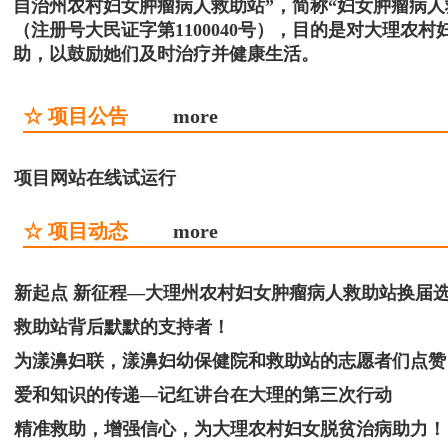
自治州农村妇女肿瘤病人救助站”，简称“妇女肿瘤病
（注册号大民证字第1100040号），目的是对大理
助，以鼓励她们及时治疗并健康生活。
☆ 项目公告
more
项目网站在线试运行
☆ 项目动态
more
新起点 新征程—大理州农村妇女肿瘤病人救助站换届
救助站背后默默的支持者！
为漾濞妇联，漾濞妇幼保健院和救助站的志愿者们点赞
爱和知识的传递—记红讲台在大理的第三次行动
精准救助，增强信心，为大理农村妇女脱贫治病助力！